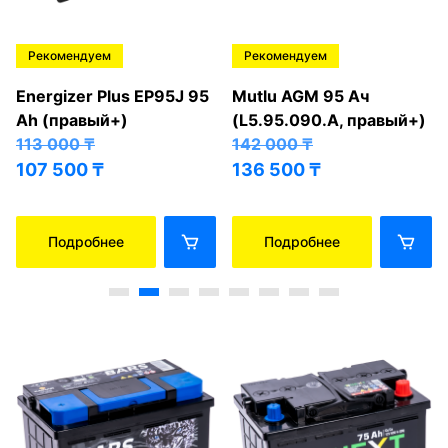
Рекомендуем
Рекомендуем
Energizer Plus EP95J 95
Mutlu AGM 95 Ач
Ah (правый+)
(L5.95.090.A, правый+)
113 000
₸
142 000
₸
107 500
₸
136 500
₸
Подробнее
Подробнее