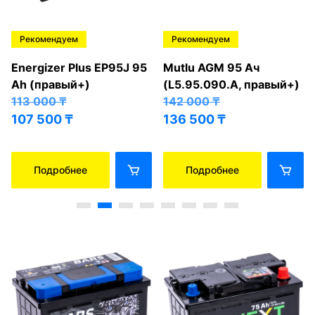
Рекомендуем
Рекомендуем
Energizer Plus EP95J 95
Mutlu AGM 95 Ач
Ah (правый+)
(L5.95.090.A, правый+)
113 000
₸
142 000
₸
107 500
₸
136 500
₸
Подробнее
Подробнее