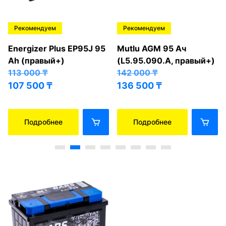
Рекомендуем
Рекомендуем
Energizer Plus EP95J 95
Mutlu AGM 95 Ач
Ah (правый+)
(L5.95.090.A, правый+)
113 000
₸
142 000
₸
107 500
₸
136 500
₸
Подробнее
Подробнее