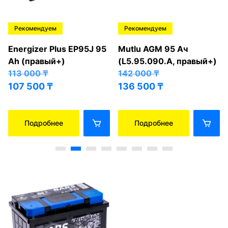
Рекомендуем
Рекомендуем
Energizer Plus EP95J 95
Mutlu AGM 95 Ач
Ah (правый+)
(L5.95.090.A, правый+)
113 000
₸
142 000
₸
107 500
₸
136 500
₸
Подробнее
Подробнее