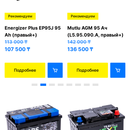
Рекомендуем
Рекомендуем
Energizer Plus EP95J 95
Mutlu AGM 95 Ач
Ah (правый+)
(L5.95.090.A, правый+)
113 000
₸
142 000
₸
107 500
₸
136 500
₸
Подробнее
Подробнее