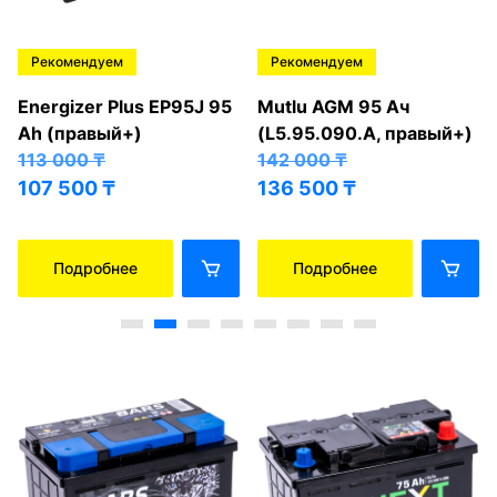
Рекомендуем
Рекомендуем
Energizer Plus EP95J 95
Mutlu AGM 95 Ач
Ah (правый+)
(L5.95.090.A, правый+)
113 000
₸
142 000
₸
107 500
₸
136 500
₸
Подробнее
Подробнее