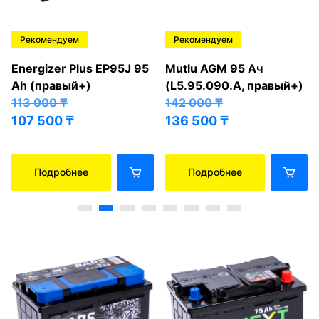
Рекомендуем
Рекомендуем
Energizer Plus EP95J 95
Mutlu AGM 95 Ач
Ah (правый+)
(L5.95.090.A, правый+)
113 000
₸
142 000
₸
107 500
₸
136 500
₸
Подробнее
Подробнее