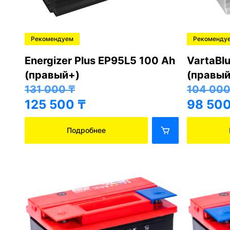
Рекомендуем
Рекоменду
Energizer Plus EP95L5 100 Ah
VartaBl
(правый+)
(правый
131 000
₸
104 00
125 500
₸
98 50
Подробнее