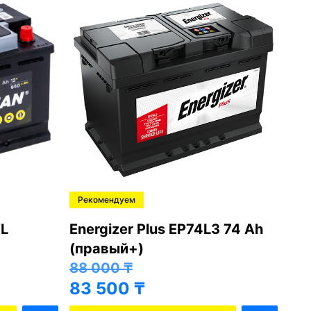
Рекомендуем
Ре
L
Energizer Plus EP74L3 74 Ah
Var
(правый+)
(п
88 000
₸
81
83 500
₸
76