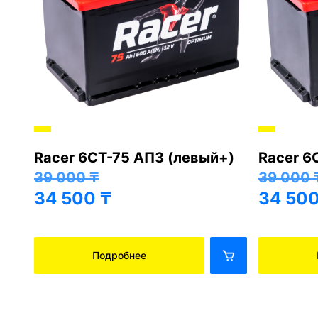
Racer 6СТ-75 АПЗ (левый+)
Racer 6
+)
39 000
₸
39 000
34 500
₸
34 50
Подробнее