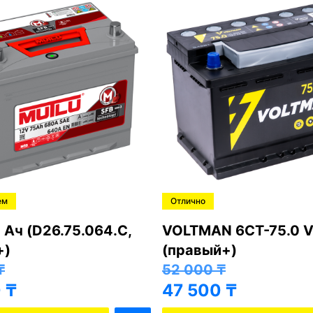
ем
Отлично
 Ач (D26.75.064.C,
VOLTMAN 6CT-75.0 V
+)
(правый+)
₸
52 000
₸
0
₸
47 500
₸