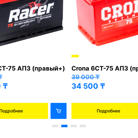
СТ-75 АПЗ (правый+)
Crona 6СТ-75 АПЗ (
₸
39 000
₸
0
₸
34 500
₸
Подробнее
Подробнее