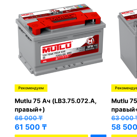
Рекомендуем
Рекоменду
,
Mutlu 75 Ач (LB3.75.072.A,
Mutlu 75
правый+)
правый
66 000
₸
63 000
61 500
₸
58 50