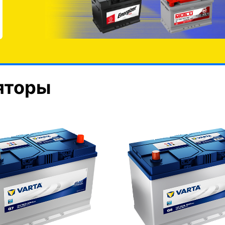
яторы