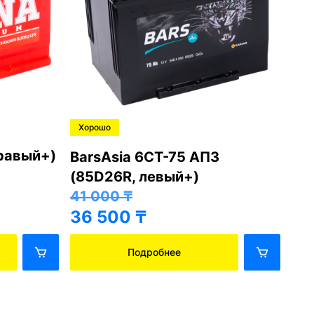
Хорошо
Хо
правый+)
BarsAsia 6СТ-75 АПЗ
Ba
(85D26R, левый+)
(8
41 000
₸
41
36 500
₸
36
Подробнее