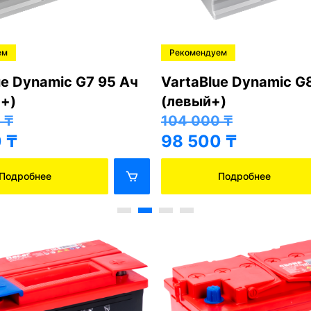
ем
Рекомендуем
ue Dynamic G7 95 Ач
VartaBlue Dynamic G
+)
(левый+)
0
₸
104 000
₸
0
₸
98 500
₸
Подробнее
Подробнее