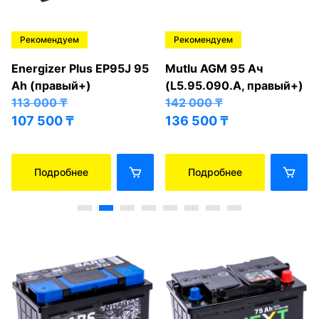
Рекомендуем
Рекомендуем
Energizer Plus EP95J 95
Mutlu AGM 95 Ач
Ah (правый+)
(L5.95.090.A, правый+)
113 000
₸
142 000
₸
107 500
₸
136 500
₸
Подробнее
Подробнее