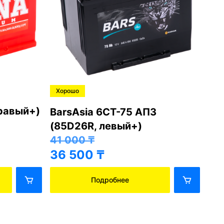
Хорошо
Хо
правый+)
BarsAsia 6СТ-75 АПЗ
Ba
(85D26R, левый+)
(8
41 000
₸
41
36 500
₸
36
Подробнее