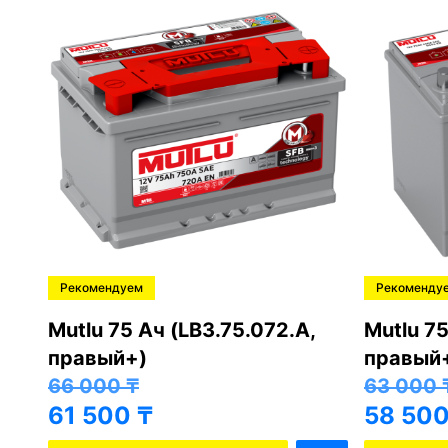
Рекомендуем
Рекоменду
,
Mutlu 75 Ач (LB3.75.072.A,
Mutlu 75
правый+)
правый
66 000
₸
63 000
61 500
₸
58 50