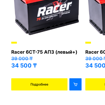
Racer 6СТ-75 АПЗ (левый+)
Racer 6
+)
39 000
₸
39 000
34 500
₸
34 50
Подробнее