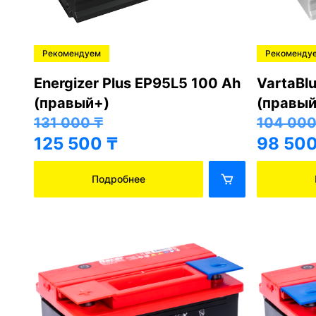
Рекомендуем
Рекоменду
Energizer Plus EP95L5 100 Ah
VartaBl
(правый+)
(правый
131 000
₸
104 00
125 500
₸
98 50
Подробнее