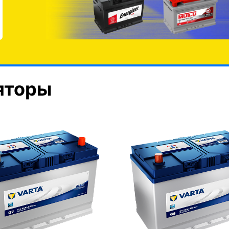
яторы