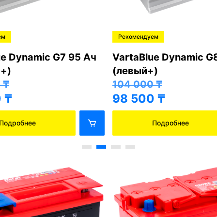
ем
Рекомендуем
ue Dynamic G7 95 Ач
VartaBlue Dynamic G
+)
(левый+)
0
₸
104 000
₸
0
₸
98 500
₸
Подробнее
Подробнее