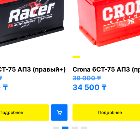
СТ-75 АПЗ (правый+)
Crona 6СТ-75 АПЗ (
₸
39 000
₸
0
₸
34 500
₸
Подробнее
Подробнее