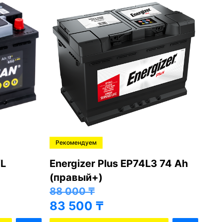
Рекомендуем
Ре
L
Energizer Plus EP74L3 74 Ah
Var
(правый+)
(п
88 000
₸
81
83 500
₸
76