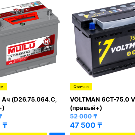
ем
Отлично
 Ач (D26.75.064.C,
VOLTMAN 6CT-75.0 V
+)
(правый+)
₸
52 000
₸
0
₸
47 500
₸