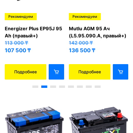
Рекомендуем
Рекомендуем
Energizer Plus EP95J 95
Mutlu AGM 95 Ач
Ah (правый+)
(L5.95.090.A, правый+)
113 000
₸
142 000
₸
107 500
₸
136 500
₸
Подробнее
Подробнее