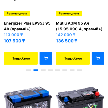
Рекомендуем
Рекомендуем
Energizer Plus EP95J 95
Mutlu AGM 95 Ач
Ah (правый+)
(L5.95.090.A, правый+)
113 000
₸
142 000
₸
107 500
₸
136 500
₸
Подробнее
Подробнее