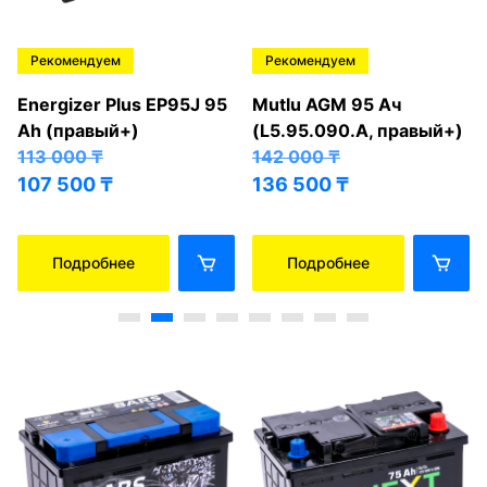
Рекомендуем
Рекомендуем
Energizer Plus EP95J 95
Mutlu AGM 95 Ач
Ah (правый+)
(L5.95.090.A, правый+)
113 000
₸
142 000
₸
107 500
₸
136 500
₸
Подробнее
Подробнее