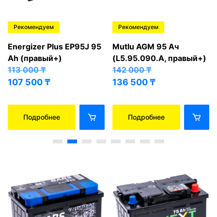
Рекомендуем
Рекомендуем
Energizer Plus EP95J 95
Mutlu AGM 95 Ач
Ah (правый+)
(L5.95.090.A, правый+)
113 000
₸
142 000
₸
107 500
₸
136 500
₸
Подробнее
Подробнее