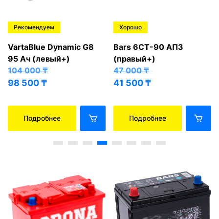
Рекомендуем
Хорошо
VartaBlue Dynamic G8
Bars 6СТ-90 АПЗ
95 Ач (левый+)
(правый+)
104 000
₸
47 000
₸
98 500
₸
41 500
₸
Подробнее
Подробнее