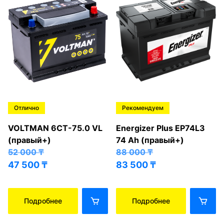
Отлично
Рекомендуем
VOLTMAN 6CT-75.0 VL
Energizer Plus EP74L3
(правый+)
74 Ah (правый+)
52 000
₸
88 000
₸
47 500
₸
83 500
₸
Подробнее
Подробнее