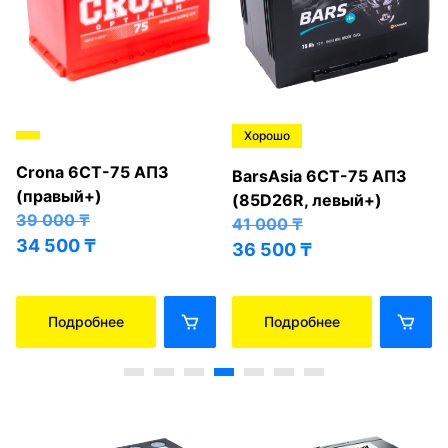
Хорошо
Crona 6СТ-75 АПЗ
BarsAsia 6СТ-75 АПЗ
(правый+)
(85D26R, левый+)
39 000
₸
41 000
₸
34 500
₸
36 500
₸
Подробнее
Подробнее