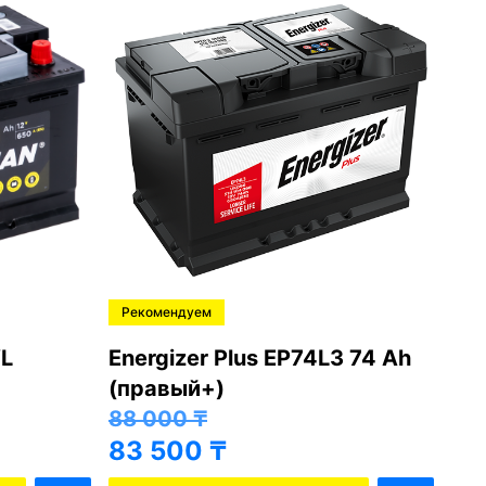
Рекомендуем
Ре
L
Energizer Plus EP74L3 74 Ah
Var
(правый+)
(п
88 000
₸
81
83 500
₸
76