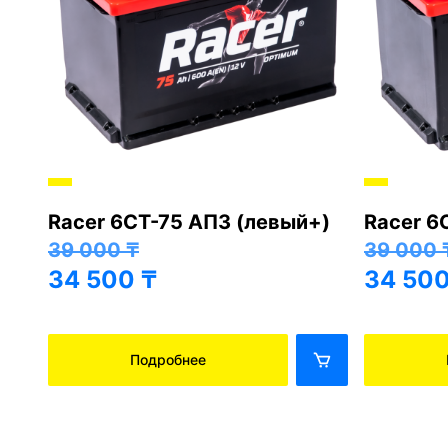
Racer 6СТ-75 АПЗ (левый+)
Racer 6
+)
39 000
₸
39 000
34 500
₸
34 50
Подробнее