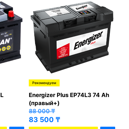
Рекомендуем
Ре
L
Energizer Plus EP74L3 74 Ah
Var
(правый+)
(п
88 000
₸
81
83 500
₸
76