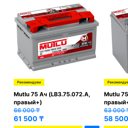
Рекомендуем
Рекоменду
,
Mutlu 75 Ач (LB3.75.072.A,
Mutlu 75
правый+)
правый
66 000
₸
63 000
61 500
₸
58 50