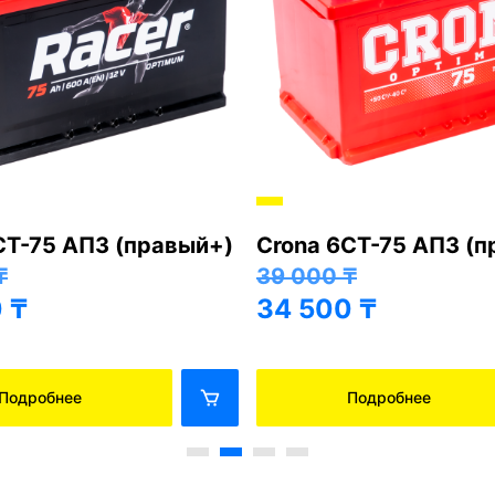
СТ-75 АПЗ (правый+)
Crona 6СТ-75 АПЗ (
₸
39 000
₸
0
₸
34 500
₸
Подробнее
Подробнее