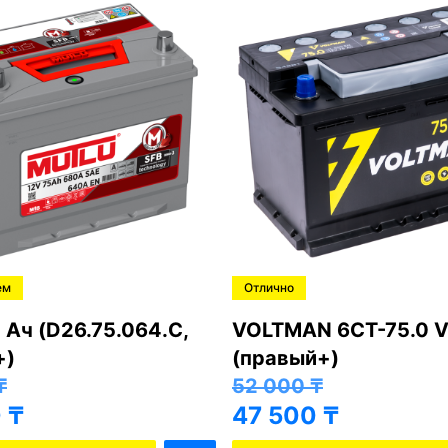
ем
Отлично
 Ач (D26.75.064.C,
VOLTMAN 6CT-75.0 V
+)
(правый+)
₸
52 000
₸
0
₸
47 500
₸