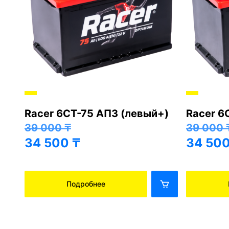
Racer 6СТ-75 АПЗ (левый+)
Racer 6
+)
39 000
₸
39 000
34 500
₸
34 50
Подробнее