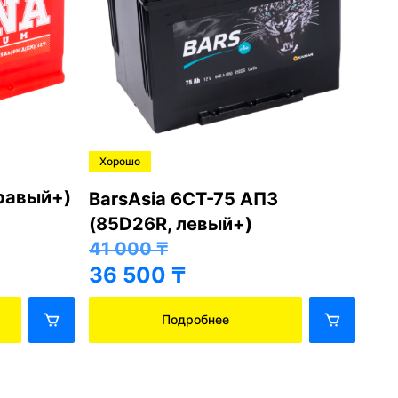
Хорошо
Хо
правый+)
BarsAsia 6СТ-75 АПЗ
Ba
(85D26R, левый+)
(8
41 000
₸
41
36 500
₸
36
Подробнее