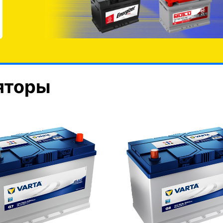
яторы