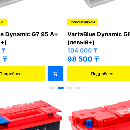
ем
Рекомендуем
ue Dynamic G7 95 Ач
VartaBlue Dynamic G
+)
(левый+)
0
₸
104 000
₸
0
₸
98 500
₸
Подробнее
Подробнее