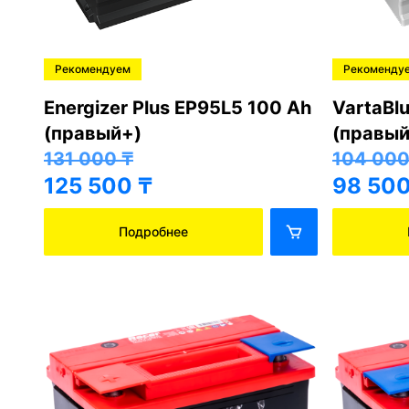
Рекомендуем
Рекоменду
Energizer Plus EP95L5 100 Ah
VartaBl
(правый+)
(правый
131 000
₸
104 00
125 500
₸
98 50
Подробнее