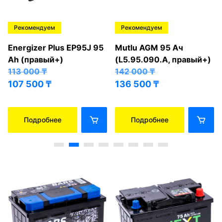
Рекомендуем
Рекомендуем
Energizer Plus EP95J 95
Mutlu AGM 95 Ач
Ah (правый+)
(L5.95.090.A, правый+)
113 000
₸
142 000
₸
107 500
₸
136 500
₸
Подробнее
Подробнее