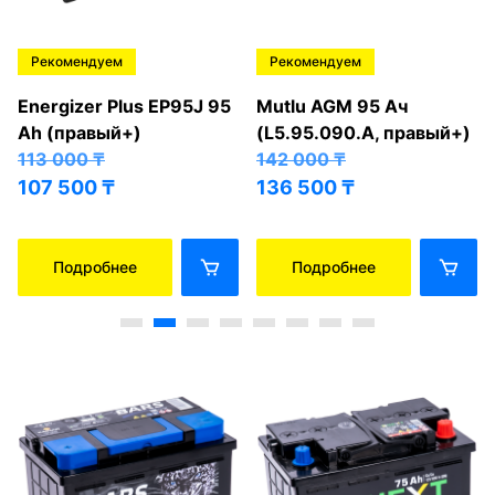
Рекомендуем
Рекомендуем
Energizer Plus EP95J 95
Mutlu AGM 95 Ач
Ah (правый+)
(L5.95.090.A, правый+)
113 000
₸
142 000
₸
107 500
₸
136 500
₸
Подробнее
Подробнее