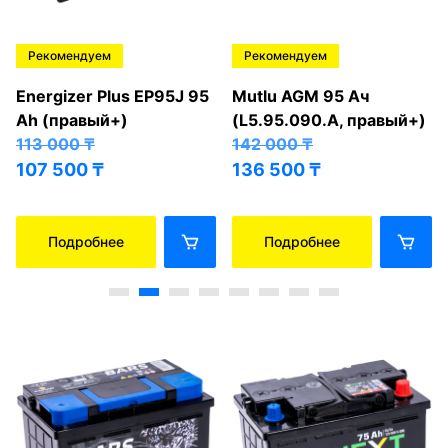
Рекомендуем
Рекомендуем
Energizer Plus EP95J 95
Mutlu AGM 95 Ач
Ah (правый+)
(L5.95.090.A, правый+)
113 000
₸
142 000
₸
107 500
₸
136 500
₸
Подробнее
Подробнее