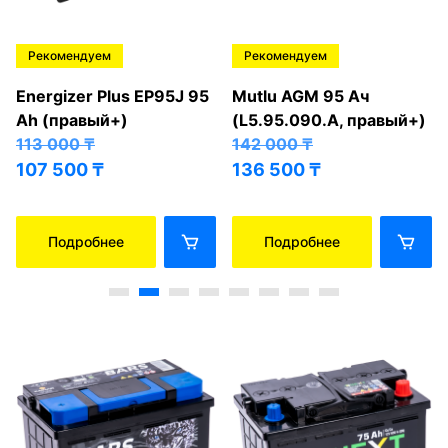
Рекомендуем
Рекомендуем
Energizer Plus EP95J 95
Mutlu AGM 95 Ач
Ah (правый+)
(L5.95.090.A, правый+)
113 000
₸
142 000
₸
107 500
₸
136 500
₸
Подробнее
Подробнее