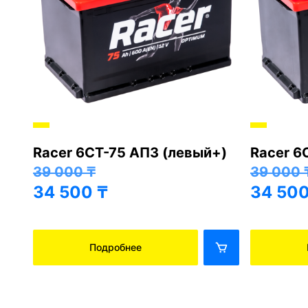
Racer 6СТ-75 АПЗ (левый+)
Racer 6
+)
39 000
₸
39 000
34 500
₸
34 50
Подробнее