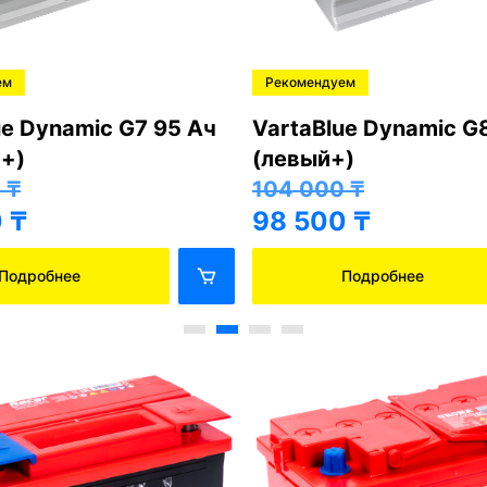
ем
Рекомендуем
ue Dynamic G7 95 Ач
VartaBlue Dynamic G
+)
(левый+)
0
₸
104 000
₸
0
₸
98 500
₸
Подробнее
Подробнее