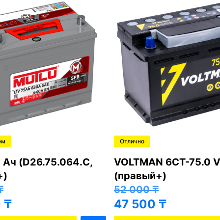
ем
Отлично
 Ач (D26.75.064.C,
VOLTMAN 6CT-75.0 V
+)
(правый+)
₸
52 000
₸
0
₸
47 500
₸