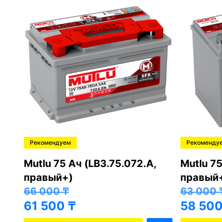
Рекомендуем
Рекоменду
,
Mutlu 75 Ач (LB3.75.072.A,
Mutlu 75
правый+)
правый
66 000
₸
63 000
61 500
₸
58 50