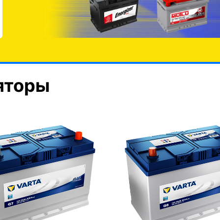
яторы