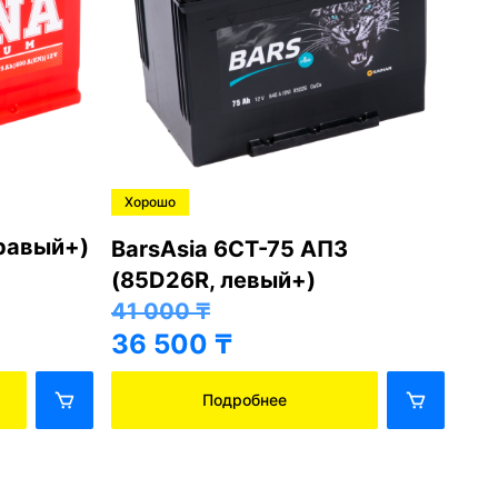
Хорошо
Хо
правый+)
BarsAsia 6СТ-75 АПЗ
Ba
(85D26R, левый+)
(8
41 000
₸
41
36 500
₸
36
Подробнее