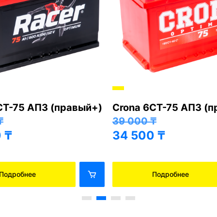
СТ-75 АПЗ (правый+)
Crona 6СТ-75 АПЗ (
₸
39 000
₸
0
₸
34 500
₸
Подробнее
Подробнее