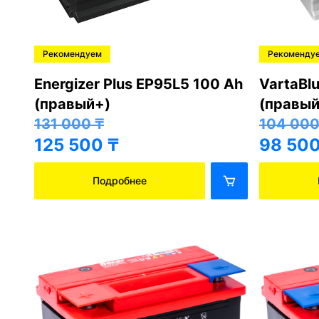
Рекомендуем
Рекоменду
Energizer Plus EP95L5 100 Ah
VartaBl
(правый+)
(правый
131 000
₸
104 00
125 500
₸
98 50
Подробнее