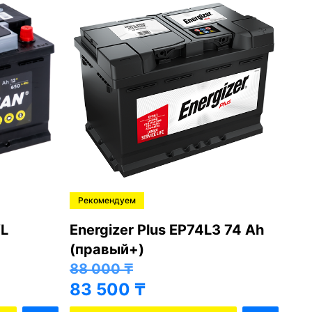
Рекомендуем
Ре
L
Energizer Plus EP74L3 74 Ah
Var
(правый+)
(п
88 000
₸
81
83 500
₸
76