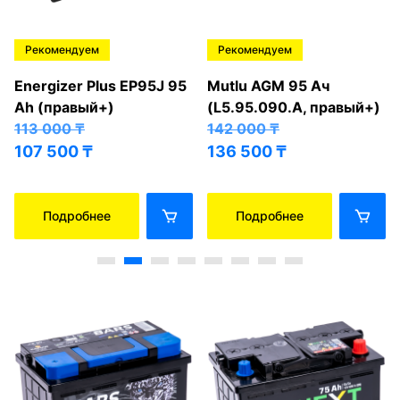
Рекомендуем
Рекомендуем
Energizer Plus EP95J 95
Mutlu AGM 95 Ач
Ah (правый+)
(L5.95.090.A, правый+)
113 000
₸
142 000
₸
107 500
₸
136 500
₸
Подробнее
Подробнее