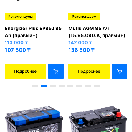
Рекомендуем
Рекомендуем
Energizer Plus EP95J 95
Mutlu AGM 95 Ач
Ah (правый+)
(L5.95.090.A, правый+)
113 000
₸
142 000
₸
107 500
₸
136 500
₸
Подробнее
Подробнее