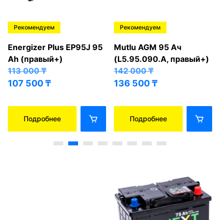
Рекомендуем
Рекомендуем
Energizer Plus EP95J 95
Mutlu AGM 95 Ач
Ah (правый+)
(L5.95.090.A, правый+)
113 000
₸
142 000
₸
107 500
₸
136 500
₸
Подробнее
Подробнее