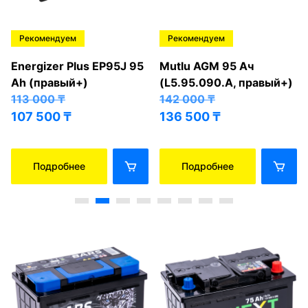
Рекомендуем
Рекомендуем
Energizer Plus EP95J 95
Mutlu AGM 95 Ач
Ah (правый+)
(L5.95.090.A, правый+)
113 000
₸
142 000
₸
107 500
₸
136 500
₸
Подробнее
Подробнее