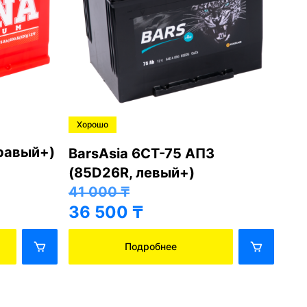
Хорошо
Хо
правый+)
BarsAsia 6СТ-75 АПЗ
Ba
(85D26R, левый+)
(8
41 000
₸
41
36 500
₸
36
Подробнее