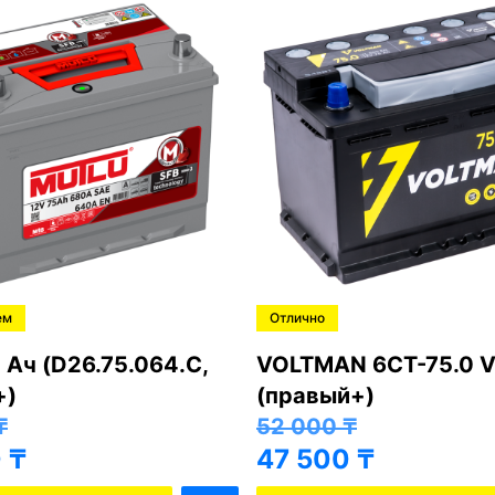
ем
Отлично
 Ач (D26.75.064.C,
VOLTMAN 6CT-75.0 V
+)
(правый+)
₸
52 000
₸
0
₸
47 500
₸