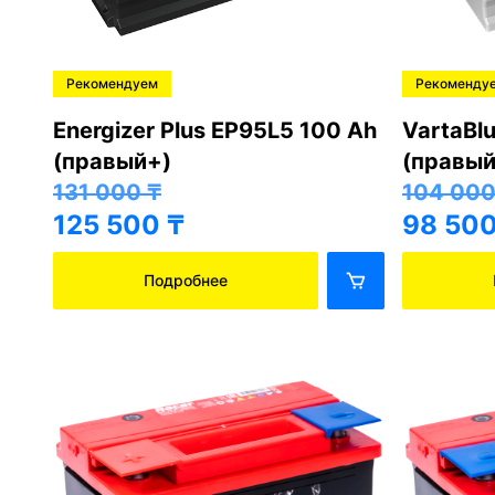
Рекомендуем
Рекоменду
Energizer Plus EP95L5 100 Ah
VartaBl
(правый+)
(правый
131 000
₸
104 00
125 500
₸
98 50
Подробнее