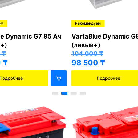
ем
Рекомендуем
ue Dynamic G7 95 Ач
VartaBlue Dynamic G
+)
(левый+)
0
₸
104 000
₸
0
₸
98 500
₸
Подробнее
Подробнее