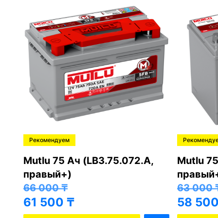
Рекомендуем
Рекоменду
,
Mutlu 75 Ач (LB3.75.072.A,
Mutlu 75
правый+)
правый
66 000
₸
63 000
61 500
₸
58 50