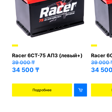
Racer 6СТ-75 АПЗ (левый+)
Racer 6
+)
39 000
₸
39 000
34 500
₸
34 50
Подробнее