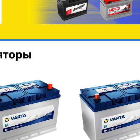
яторы