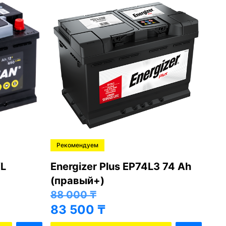
Рекомендуем
Ре
L
Energizer Plus EP74L3 74 Ah
Var
(правый+)
(п
88 000
₸
81
83 500
₸
76