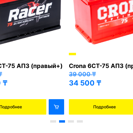
СТ-75 АПЗ (правый+)
Crona 6СТ-75 АПЗ (
₸
39 000
₸
0
₸
34 500
₸
Подробнее
Подробнее