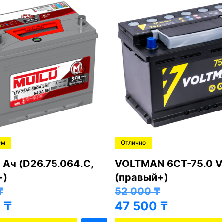
ем
Отлично
 Ач (D26.75.064.C,
VOLTMAN 6CT-75.0 V
+)
(правый+)
₸
52 000
₸
0
₸
47 500
₸