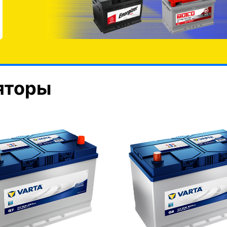
яторы