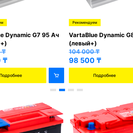
ем
Рекомендуем
ue Dynamic G7 95 Ач
VartaBlue Dynamic G
+)
(левый+)
0
₸
104 000
₸
0
₸
98 500
₸
Подробнее
Подробнее