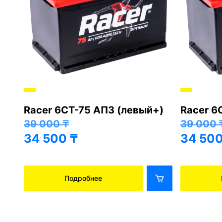
Racer 6СТ-75 АПЗ (левый+)
Racer 6
+)
39 000
₸
39 000
34 500
₸
34 50
Подробнее