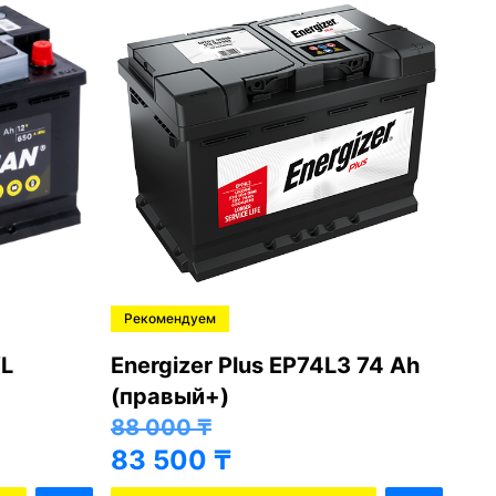
Рекомендуем
Ре
L
Energizer Plus EP74L3 74 Ah
Var
(правый+)
(п
88 000
₸
81
83 500
₸
76