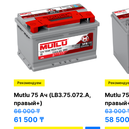
Рекомендуем
Рекоменду
,
Mutlu 75 Ач (LB3.75.072.A,
Mutlu 75
правый+)
правый
66 000
₸
63 000
61 500
₸
58 50