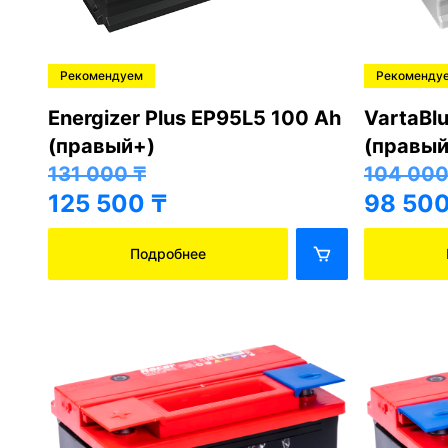
Рекомендуем
Рекоменду
Energizer Plus EP95L5 100 Ah
VartaBl
(правый+)
(правый
131 000
₸
104 00
125 500
₸
98 50
Подробнее