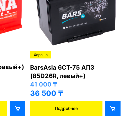
Хорошо
Хо
правый+)
BarsAsia 6СТ-75 АПЗ
Ba
(85D26R, левый+)
(8
41 000
₸
41
36 500
₸
36
Подробнее