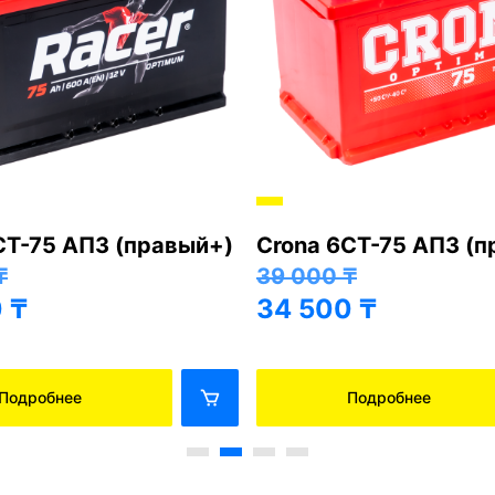
СТ-75 АПЗ (правый+)
Crona 6СТ-75 АПЗ (
₸
39 000
₸
0
₸
34 500
₸
Подробнее
Подробнее