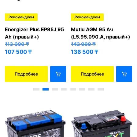
Рекомендуем
Рекомендуем
Energizer Plus EP95J 95
Mutlu AGM 95 Ач
Ah (правый+)
(L5.95.090.A, правый+)
113 000
₸
142 000
₸
107 500
₸
136 500
₸
Подробнее
Подробнее