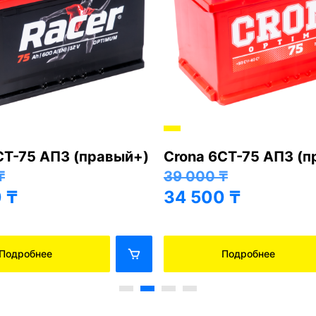
СТ-75 АПЗ (правый+)
Crona 6СТ-75 АПЗ (
₸
39 000
₸
0
₸
34 500
₸
Подробнее
Подробнее