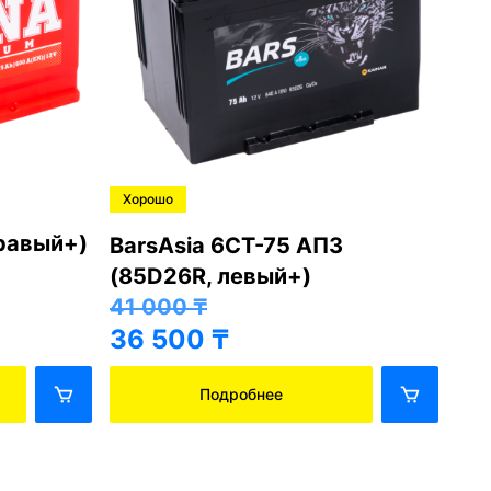
Хорошо
Хо
правый+)
BarsAsia 6СТ-75 АПЗ
Ba
(85D26R, левый+)
(8
41 000
₸
41
36 500
₸
36
Подробнее