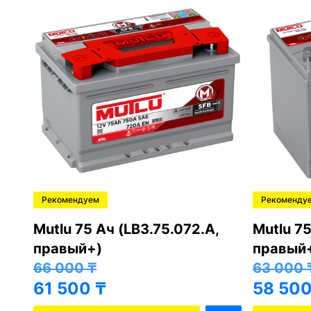
Рекомендуем
Рекоменду
,
Mutlu 75 Ач (LB3.75.072.A,
Mutlu 75
правый+)
правый
66 000
₸
63 000
61 500
₸
58 50