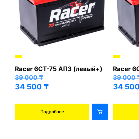
Racer 6СТ-75 АПЗ (левый+)
Racer 6
+)
39 000
₸
39 000
34 500
₸
34 50
Подробнее