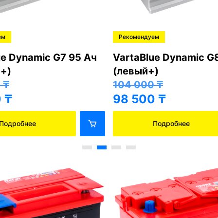
ем
Рекомендуем
ue Dynamic G7 95 Ач
VartaBlue Dynamic G
+)
(левый+)
0
₸
104 000
₸
0
₸
98 500
₸
Подробнее
Подробнее