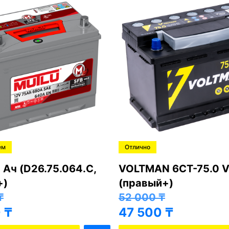
ем
Отлично
 Ач (D26.75.064.C,
VOLTMAN 6CT-75.0 V
+)
(правый+)
₸
52 000
₸
0
₸
47 500
₸