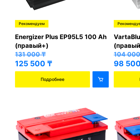
Рекомендуем
Рекоменду
Energizer Plus EP95L5 100 Ah
VartaBl
(правый+)
(правый
131 000
₸
104 00
125 500
₸
98 50
Подробнее