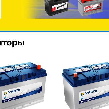
яторы