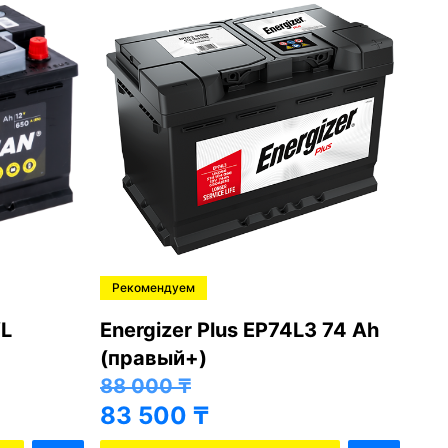
Рекомендуем
Ре
L
Energizer Plus EP74L3 74 Ah
Var
(правый+)
(п
88 000
₸
81
83 500
₸
76