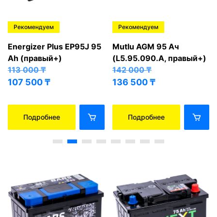
Рекомендуем
Рекомендуем
Energizer Plus EP95J 95
Mutlu AGM 95 Ач
Ah (правый+)
(L5.95.090.A, правый+)
113 000
₸
142 000
₸
107 500
₸
136 500
₸
Подробнее
Подробнее