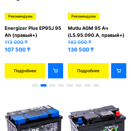
Рекомендуем
Рекомендуем
Energizer Plus EP95J 95
Mutlu AGM 95 Ач
Ah (правый+)
(L5.95.090.A, правый+)
113 000
₸
142 000
₸
107 500
₸
136 500
₸
Подробнее
Подробнее