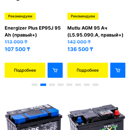
Рекомендуем
Рекомендуем
Energizer Plus EP95J 95
Mutlu AGM 95 Ач
Ah (правый+)
(L5.95.090.A, правый+)
113 000
₸
142 000
₸
107 500
₸
136 500
₸
Подробнее
Подробнее