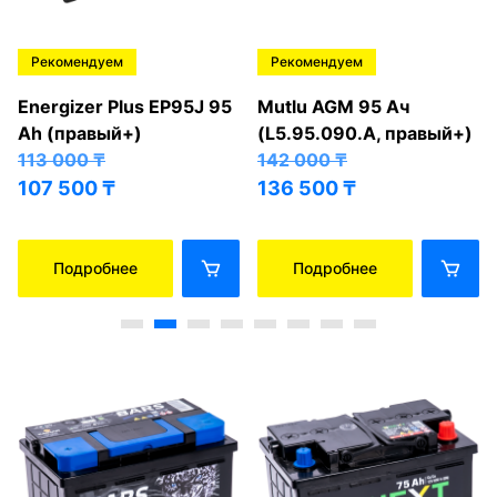
Рекомендуем
Рекомендуем
Energizer Plus EP95J 95
Mutlu AGM 95 Ач
Ah (правый+)
(L5.95.090.A, правый+)
113 000
₸
142 000
₸
107 500
₸
136 500
₸
Подробнее
Подробнее