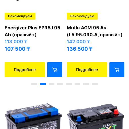
Рекомендуем
Рекомендуем
Energizer Plus EP95J 95
Mutlu AGM 95 Ач
Ah (правый+)
(L5.95.090.A, правый+)
113 000
₸
142 000
₸
107 500
₸
136 500
₸
Подробнее
Подробнее