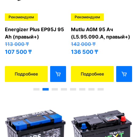
Рекомендуем
Рекомендуем
Energizer Plus EP95J 95
Mutlu AGM 95 Ач
Ah (правый+)
(L5.95.090.A, правый+)
113 000
₸
142 000
₸
107 500
₸
136 500
₸
Подробнее
Подробнее