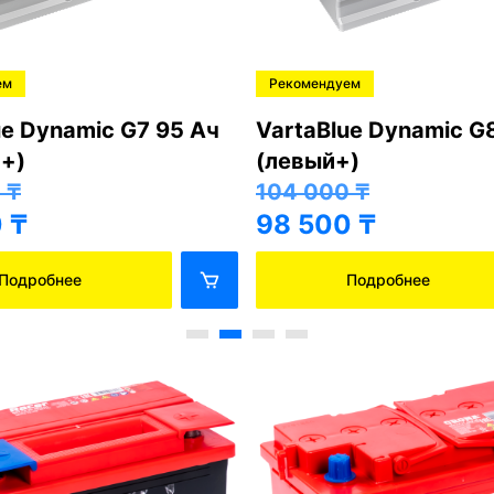
ем
Рекомендуем
ue Dynamic G7 95 Ач
VartaBlue Dynamic G
+)
(левый+)
0
₸
104 000
₸
0
₸
98 500
₸
Подробнее
Подробнее