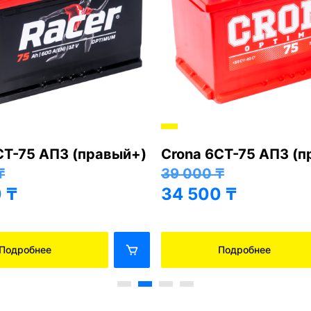
СТ-75 АПЗ (правый+)
Crona 6СТ-75 АПЗ (
₸
39 000
₸
0
₸
34 500
₸
Подробнее
Подробнее