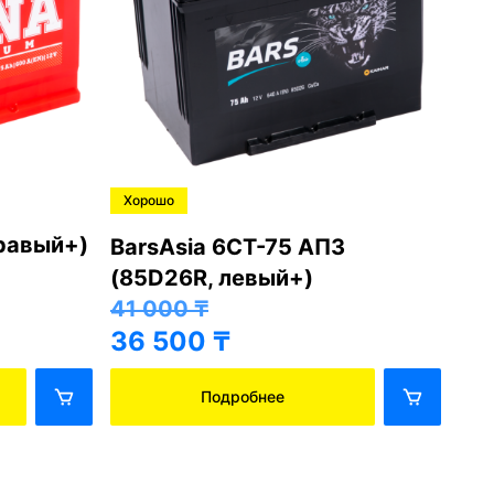
Хорошо
Хо
правый+)
BarsAsia 6СТ-75 АПЗ
Ba
(85D26R, левый+)
(8
41 000
₸
41
36 500
₸
36
Подробнее