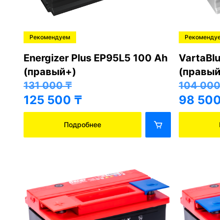
Рекомендуем
Рекоменду
Energizer Plus EP95L5 100 Ah
VartaBl
(правый+)
(правый
131 000
₸
104 00
125 500
₸
98 50
Подробнее