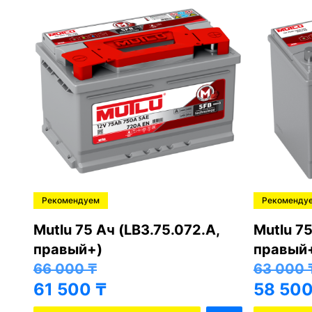
Рекомендуем
Рекоменду
,
Mutlu 75 Ач (LB3.75.072.A,
Mutlu 75
правый+)
правый
66 000
₸
63 000
61 500
₸
58 50