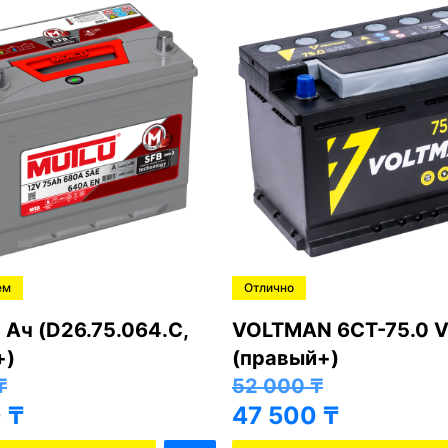
ем
Отлично
 Ач (D26.75.064.C,
VOLTMAN 6CT-75.0 V
+)
(правый+)
₸
52 000
₸
0
₸
47 500
₸