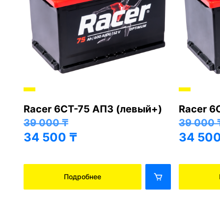
Racer 6СТ-75 АПЗ (левый+)
Racer 6
+)
39 000
₸
39 000
34 500
₸
34 50
Подробнее