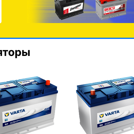
яторы