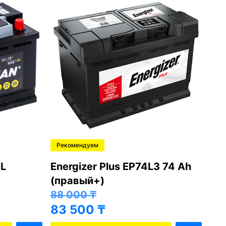
Рекомендуем
Ре
L
Energizer Plus EP74L3 74 Ah
Var
(правый+)
(п
88 000
₸
81
83 500
₸
76