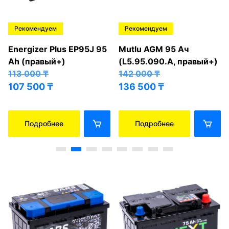
Рекомендуем
Рекомендуем
Energizer Plus EP95J 95
Mutlu AGM 95 Ач
Ah (правый+)
(L5.95.090.A, правый+)
113 000
₸
142 000
₸
107 500
₸
136 500
₸
Подробнее
Подробнее