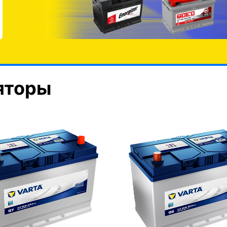
яторы