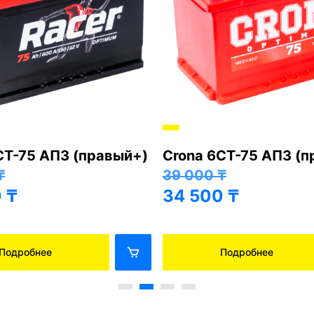
СТ-75 АПЗ (правый+)
Crona 6СТ-75 АПЗ (
₸
39 000
₸
0
₸
34 500
₸
Подробнее
Подробнее