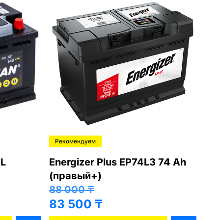
Рекомендуем
Ре
L
Energizer Plus EP74L3 74 Ah
Var
(правый+)
(п
88 000
₸
81
83 500
₸
76