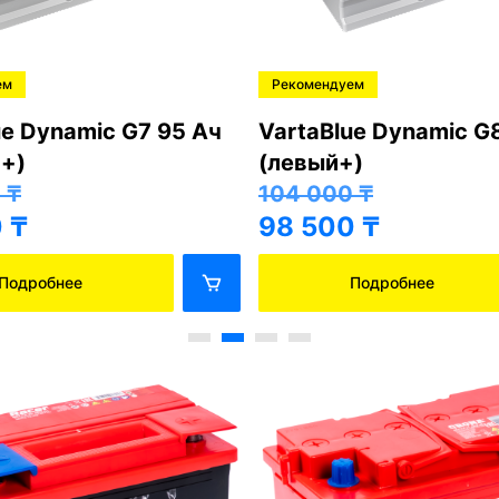
ем
Рекомендуем
ue Dynamic G7 95 Ач
VartaBlue Dynamic G
+)
(левый+)
0
₸
104 000
₸
0
₸
98 500
₸
Подробнее
Подробнее