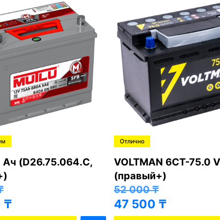
ем
Отлично
 Ач (D26.75.064.C,
VOLTMAN 6CT-75.0 V
+)
(правый+)
₸
52 000
₸
0
₸
47 500
₸