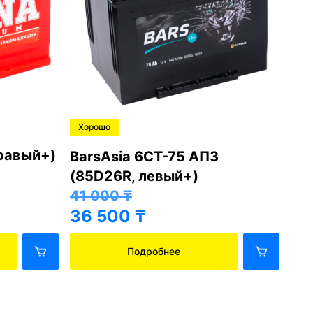
Хорошо
Хо
правый+)
BarsAsia 6СТ-75 АПЗ
Ba
(85D26R, левый+)
(8
41 000
₸
41
36 500
₸
36
Подробнее