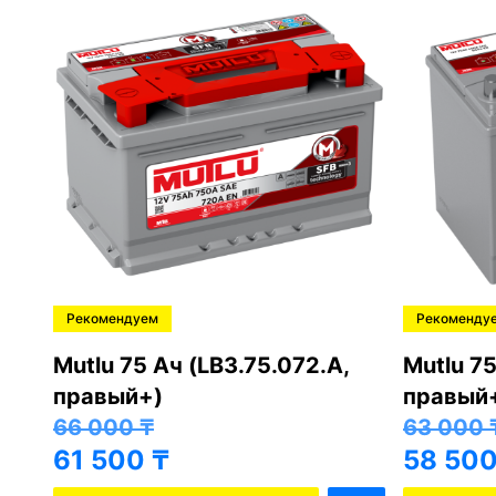
Рекомендуем
Рекоменду
,
Mutlu 75 Ач (LB3.75.072.A,
Mutlu 75
правый+)
правый
66 000
₸
63 000
61 500
₸
58 50