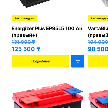
Рекомендуем
Рекоменду
Energizer Plus EP95L5 100 Ah
VartaBl
(правый+)
(правый
131 000
₸
104 00
125 500
₸
98 50
Подробнее