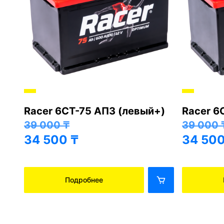
Racer 6СТ-75 АПЗ (левый+)
Racer 6
+)
39 000
₸
39 000
34 500
₸
34 50
Подробнее