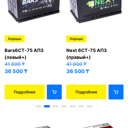
Хорошо
Хорошо
Bars6СТ-75 АПЗ
Next 6СТ-75 АПЗ
(левый+)
(правый+)
41 000
₸
41 000
₸
36 500
₸
36 500
₸
Подробнее
Подробнее