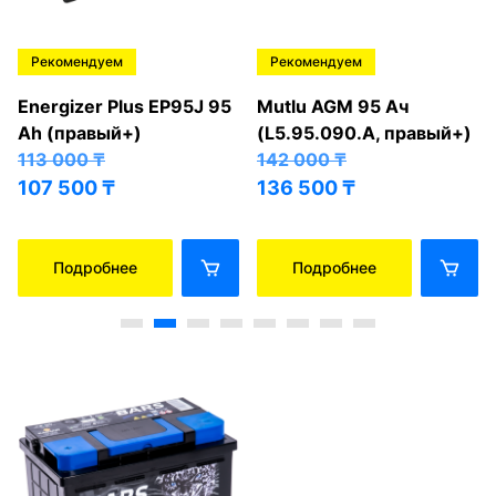
Рекомендуем
Рекомендуем
Energizer Plus EP95J 95
Mutlu AGM 95 Ач
Ah (правый+)
(L5.95.090.A, правый+)
113 000
₸
142 000
₸
107 500
₸
136 500
₸
Подробнее
Подробнее