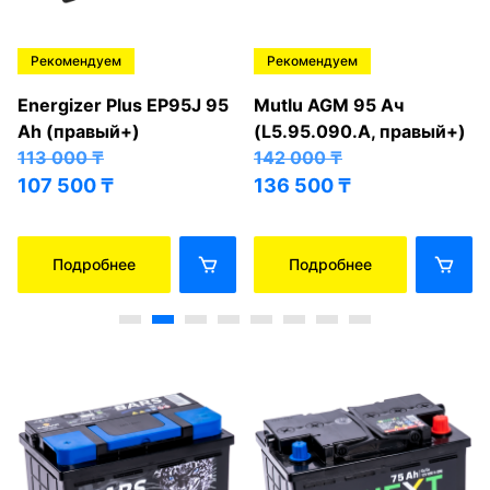
Рекомендуем
Рекомендуем
Energizer Plus EP95J 95
Mutlu AGM 95 Ач
Ah (правый+)
(L5.95.090.A, правый+)
113 000
₸
142 000
₸
107 500
₸
136 500
₸
Подробнее
Подробнее