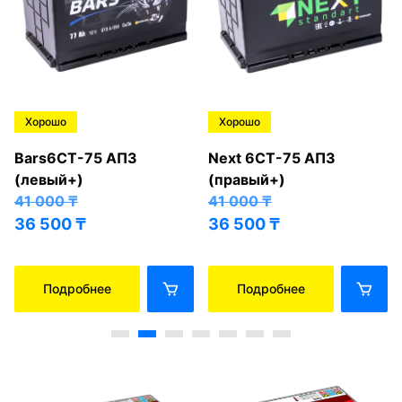
Хорошо
Хорошо
Bars6СТ-75 АПЗ
Next 6СТ-75 АПЗ
(левый+)
(правый+)
41 000
₸
41 000
₸
36 500
₸
36 500
₸
Подробнее
Подробнее