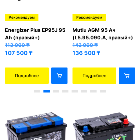
Рекомендуем
Рекомендуем
Energizer Plus EP95J 95
Mutlu AGM 95 Ач
Ah (правый+)
(L5.95.090.A, правый+)
113 000
₸
142 000
₸
107 500
₸
136 500
₸
Подробнее
Подробнее