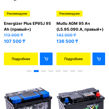
Рекомендуем
Рекомендуем
Energizer Plus EP95J 95
Mutlu AGM 95 Ач
Ah (правый+)
(L5.95.090.A, правый+)
113 000
₸
142 000
₸
107 500
₸
136 500
₸
Подробнее
Подробнее