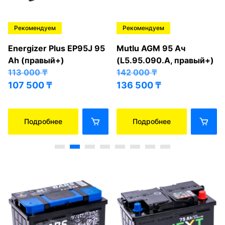
Рекомендуем
Рекомендуем
Energizer Plus EP95J 95
Mutlu AGM 95 Ач
Ah (правый+)
(L5.95.090.A, правый+)
113 000
₸
142 000
₸
107 500
₸
136 500
₸
Подробнее
Подробнее