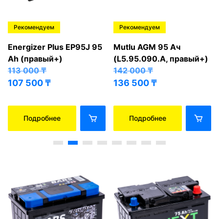
Рекомендуем
Рекомендуем
Energizer Plus EP95J 95
Mutlu AGM 95 Ач
Ah (правый+)
(L5.95.090.A, правый+)
113 000
₸
142 000
₸
107 500
₸
136 500
₸
Подробнее
Подробнее