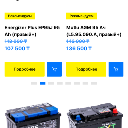
Рекомендуем
Рекомендуем
Energizer Plus EP95J 95
Mutlu AGM 95 Ач
Ah (правый+)
(L5.95.090.A, правый+)
113 000
₸
142 000
₸
107 500
₸
136 500
₸
Подробнее
Подробнее