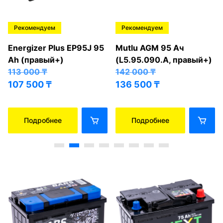
Рекомендуем
Рекомендуем
Energizer Plus EP95J 95
Mutlu AGM 95 Ач
Ah (правый+)
(L5.95.090.A, правый+)
113 000
₸
142 000
₸
107 500
₸
136 500
₸
Подробнее
Подробнее