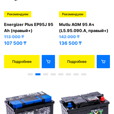
Рекомендуем
Рекомендуем
Energizer Plus EP95J 95
Mutlu AGM 95 Ач
Ah (правый+)
(L5.95.090.A, правый+)
113 000
₸
142 000
₸
107 500
₸
136 500
₸
Подробнее
Подробнее