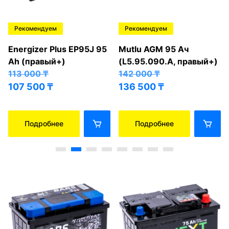
Рекомендуем
Рекомендуем
Energizer Plus EP95J 95
Mutlu AGM 95 Ач
Ah (правый+)
(L5.95.090.A, правый+)
113 000
₸
142 000
₸
107 500
₸
136 500
₸
Подробнее
Подробнее